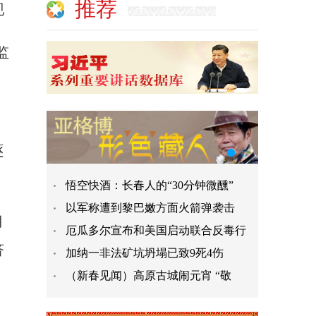
推荐
现
监
逐
悟空快酒：长春人的“30分钟微醺”
以军称遭到黎巴嫩方面火箭弹袭击
月
厄瓜多尔宣布和美国启动联合反毒行
济
加纳一非法矿坑坍塌已致9死4伤
（新春见闻）高原古城闹元宵 “敬