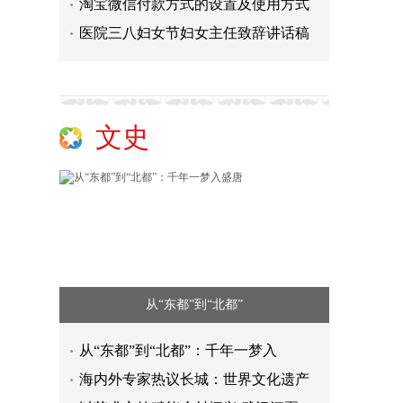
淘宝微信付款方式的设置及使用方式
医院三八妇女节妇女主任致辞讲话稿
文史
从“东都”到“北都”
德国Venta：四十载德系精工，赋能
从“东都”到“北都”：千年一梦入
再登民族卫浴荣光榜，华艺卫浴荣获
海内外专家热议长城：世界文化遗产
咖啡机行业单笔最大融资落地，咖爷