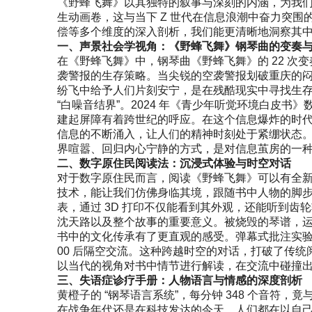
《野蜂飞舞》以其独特的叙事与深刻的内涵，为我
生动画卷，这与当下 Z 世代在信息浪潮中奋力突
偿等多个维度的深入剖析，我们能更清晰地洞察其
一、声景社会学视角：《野蜂飞舞》钢琴曲的变奏
在《野蜂飞舞》中，钢琴曲《野蜂飞舞》的 22 
袭警报的生存策略。当尖锐的空袭警报划破重庆的
纷飞中给予人们片刻安宁，是在残酷现实中寻找生
“白噪音结界”。2024 年《青少年听觉环境白皮书
建起屏障有着跨世纪的呼应。在这个信息爆炸的时
信息的不断涌入，让人们的精神时刻处于紧绷状态
界喧嚣、回归内心宁静的方式，是对信息茧房的一
二、数字原住民阅读法：沉浸式体验与时空对话
对于数字原住民而言，阅读《野蜂飞舞》可以有全新的
技术，能让我们仿佛身临其境，跟随书中人物的脚
表，通过 3D 打印不仅能看到其外观，还能听到
沈天路以及整个故事的重要意义。被烧毁的琴谱，
书中的文化传承有了更直观的感受。弹幕式批注实验更
00 后隔空交流。这种跨越时空的对话，打破了传统
以当代的视角对书中情节进行解读，在交流中碰撞
三、失语症诊疗手册：人物语言与情感的深度剖析
黄橙子的 “钢琴语言系统”，每分钟 348 个音符，
在战争年代还是在科技发达的今天，人们都在以自