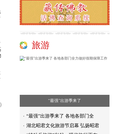
自
他
着
，
，
旅游
暗
高
物
社
个
“最强”出游季来了
n）
“最强”出游季来了 各地各部门全
湖北昭君文化旅游节启幕 弘扬昭君