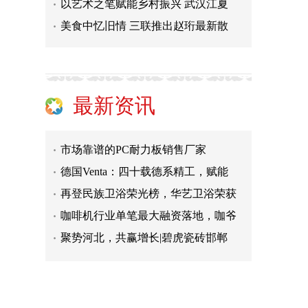
以艺术之笔赋能乡村振兴 武汉江夏
聚势河北，共赢增长|碧虎瓷砖邯郸
美食中忆旧情 三联推出赵珩最新散
意式高定新地标落成！百捷莱新总部
普惠净水赛道创新标杆：朴源净水依
2026年7月企业API中转站评测：测GP
护肤做减法：为什么越来越多人只留
最新资讯
抢占万亿特种乳蓝海 域乳珍品以集
市场靠谱的PC耐力板销售厂家
德国Venta：四十载德系精工，赋能
再登民族卫浴荣光榜，华艺卫浴荣获
咖啡机行业单笔最大融资落地，咖爷
聚势河北，共赢增长|碧虎瓷砖邯郸
意式高定新地标落成！百捷莱新总部
普惠净水赛道创新标杆：朴源净水依
2026年7月企业API中转站评测：测GP