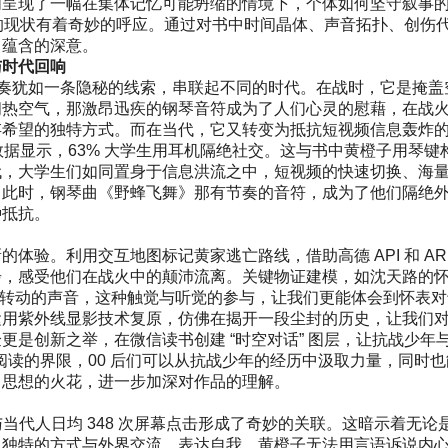
们呈现了一幅在集体记忆可能坍缩的情境下，个体如何坚守叙事
围的现状有着奇妙的呼应。通过对书中时间晶体、声音拓扑、创伤
中蕴含的深意。
与时代回响
次变奏犹如一条隐秘的线索，串联起不同的时代。在战时，它是掩盖
闷热空气，那激昂迅疾的钢琴音符成为了人们心灵的慰藉，在战
存希望的独特方式。而在当代，它又转变为抵抗短视频信息轰炸
》数据显示，63% 大学生用耳机隔绝社交。这与书中黄橙子用琴键
代，大学生们如同置身于信息洪流之中，短视频的快速切换、海
。此时，钢琴曲《野蜂飞舞》那有节奏的音符，成为了他们隔绝
种抵抗。
体验。利用交互地图标记黄家逃亡路线，借助高德 API 和 AR
步，感受他们在战火中的颠沛流离。关键物证建模，如沈天路的
齿轮转动的声音，这种触觉与听觉的参与，让我们更能体会到怀表对
运用紫外线显影技术复原，仿佛在揭开一段尘封的历史，让我们
是创新之举，在微信读书创建 “时空对话” 图层，让抗战少年
阅读的界限，00 后们可以从抗战少年的经历中汲取力量，同时也
出思想的火花，进一步加深对作品的理解。
竟与当代人日均 348 次屏幕点击形成了奇妙的关联。这暗示着无论
己独特的方式与外界交流、表达自我。黄橙子无法用言语诉说内