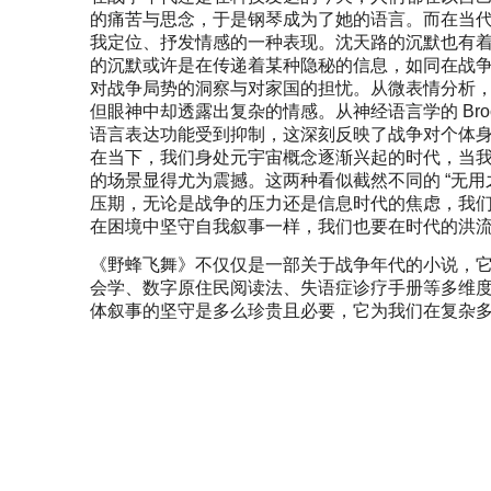
的痛苦与思念，于是钢琴成为了她的语言。而在当
我定位、抒发情感的一种表现。沈天路的沉默也有
的沉默或许是在传递着某种隐秘的信息，如同在战
对战争局势的洞察与对家国的担忧。从微表情分析
但眼神中却透露出复杂的情感。从神经语言学的 Br
语言表达功能受到抑制，这深刻反映了战争对个体
在当下，我们身处元宇宙概念逐渐兴起的时代，当
的场景显得尤为震撼。这两种看似截然不同的 “无用
压期，无论是战争的压力还是信息时代的焦虑，我们都
在困境中坚守自我叙事一样，我们也要在时代的洪
《野蜂飞舞》不仅仅是一部关于战争年代的小说，
会学、数字原住民阅读法、失语症诊疗手册等多维
体叙事的坚守是多么珍贵且必要，它为我们在复杂