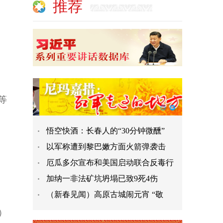
推荐
等
悟空快酒：长春人的“30分钟微醺”
以军称遭到黎巴嫩方面火箭弹袭击
厄瓜多尔宣布和美国启动联合反毒行
加纳一非法矿坑坍塌已致9死4伤
（新春见闻）高原古城闹元宵 “敬
）