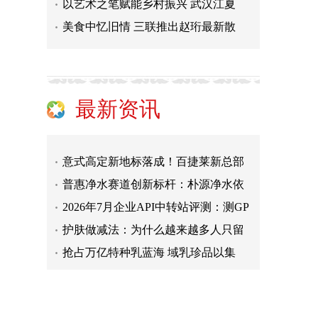
以艺术之笔赋能乡村振兴 武汉江夏
美食中忆旧情 三联推出赵珩最新散
德国Venta：四十载德系精工，赋能
再登民族卫浴荣光榜，华艺卫浴荣获
最新资讯
咖啡机行业单笔最大融资落地，咖爷
聚势河北，共赢增长|碧虎瓷砖邯郸
意式高定新地标落成！百捷莱新总部
普惠净水赛道创新标杆：朴源净水依
2026年7月企业API中转站评测：测GP
护肤做减法：为什么越来越多人只留
抢占万亿特种乳蓝海 域乳珍品以集
市场靠谱的PC耐力板销售厂家
德国Venta：四十载德系精工，赋能
再登民族卫浴荣光榜，华艺卫浴荣获