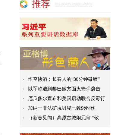
推荐
发
传
悟空快酒：长春人的“30分钟微醺”
以军称遭到黎巴嫩方面火箭弹袭击
引
厄瓜多尔宣布和美国启动联合反毒行
加纳一非法矿坑坍塌已致9死4伤
（新春见闻）高原古城闹元宵 “敬
进