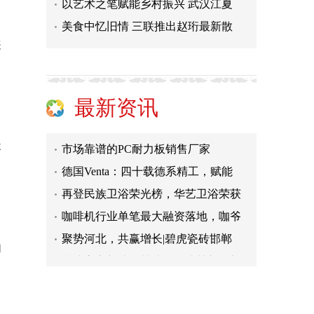
聚势河北，共赢增长|碧虎瓷砖邯郸
以艺术之笔赋能乡村振兴 武汉江夏
意式高定新地标落成！百捷莱新总部
美食中忆旧情 三联推出赵珩最新散
张
普惠净水赛道创新标杆：朴源净水依
2026年7月企业API中转站评测：测GP
护肤做减法：为什么越来越多人只留
最新资讯
抢占万亿特种乳蓝海 域乳珍品以集
市场靠谱的PC耐力板销售厂家
体
德国Venta：四十载德系精工，赋能
再登民族卫浴荣光榜，华艺卫浴荣获
咖啡机行业单笔最大融资落地，咖爷
聚势河北，共赢增长|碧虎瓷砖邯郸
和
意式高定新地标落成！百捷莱新总部
普惠净水赛道创新标杆：朴源净水依
2026年7月企业API中转站评测：测GP