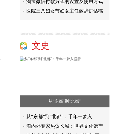
淘宝微信付款方式的设置及使用方式
医院三八妇女节妇女主任致辞讲话稿
文史
过
可
从“东都”到“北都”
德国Venta：四十载德系精工，赋能
再登民族卫浴荣光榜，华艺卫浴荣获
从“东都”到“北都”：千年一梦入
咖啡机行业单笔最大融资落地，咖爷
海内外专家热议长城：世界文化遗产