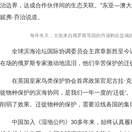
治边界，达成合作伙伴间的生态关联。”东亚—澳
妮弗·乔治说道。
每年冬天，大批来自俄罗斯等国的丹顶鹤在盐城的
全球滨海论坛国际协调委员会主席章新胜至今记
在场的俄罗斯专家激动地流泪，他们辛苦保护的迁
在英国皇家鸟类保护协会首席政策官尼古拉·克罗
徙物种保护的滨海协同，是我们一年一度的‘迁徙’
削弱了效果。迁徙物种的保护，需要沿线各国的集
中国加入《湿地公约》30多年来，始终认真履