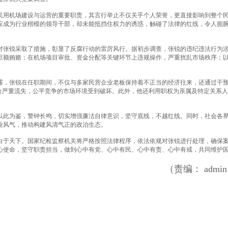
民用机场建设与运营的重要职责，其言行举止不仅关乎个人荣誉，更直接影响到整个
应成为行业楷模的领导干部，却未能抵挡住权力的诱惑，触碰了法律的红线，令人扼
对张锐采取了措施，彰显了反腐行动的雷厉风行。据初步调查，张锐的违纪违法行为
巨额贿赂；在机场项目审批、资金分配等关键环节上违规操作，严重扰乱市场秩序；
露，张锐在任职期间，不仅与多家民营企业老板保持着不正当的经济往来，还通过干
金严重流失，公平竞争的市场环境受到破坏。此外，他还利用职权为亲属及特定关系
以此为鉴，警钟长鸣，切实增强廉洁自律意识，坚守底线，不越红线。同时，社会各
业风气，推动构建风清气正的政治生态。
白于天下。国家纪检监察机关将严格按照法律程序，依法依规对张锐进行处理，确保
心使命，坚守职责担当，做到心中有党、心中有民、心中有责、心中有戒，共同维护
（责编： admi