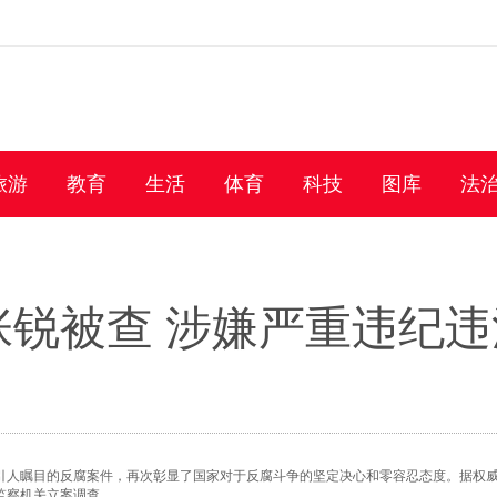
旅游
教育
生活
体育
科技
图库
法
锐被查 涉嫌严重违纪违
引人瞩目的反腐案件，再次彰显了国家对于反腐斗争的坚定决心和零容忍态度。据权
监察机关立案调查。