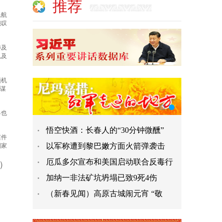
推荐
民航
腕叹
涉及
以及
预机
人谋
界也
悟空快酒：长春人的“30分钟微醺”
案件
以军称遭到黎巴嫩方面火箭弹袭击
国家
厄瓜多尔宣布和美国启动联合反毒行
n）
加纳一非法矿坑坍塌已致9死4伤
（新春见闻）高原古城闹元宵 “敬