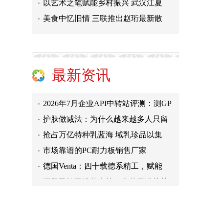
以艺术之笔赋能乡村振兴 武汉江夏
德国Venta：四十载德系精工，赋能
美食中忆旧情 三联推出赵珩最新散
再登民族卫浴荣光榜，华艺卫浴荣获
咖啡机行业单笔最大融资落地，咖爷
聚势河北，共赢增长|碧虎瓷砖邯郸
意式高定新地标落成！百捷莱新总部
最新资讯
普惠净水赛道创新标杆：朴源净水依
2026年7月企业API中转站评测：测GP
护肤做减法：为什么越来越多人只留
抢占万亿特种乳蓝海 域乳珍品以集
市场靠谱的PC耐力板销售厂家
德国Venta：四十载德系精工，赋能
再登民族卫浴荣光榜，华艺卫浴荣获
咖啡机行业单笔最大融资落地，咖爷
聚势河北，共赢增长|碧虎瓷砖邯郸