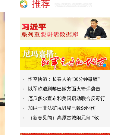
推荐
悟空快酒：长春人的“30分钟微醺”
以军称遭到黎巴嫩方面火箭弹袭击
厄瓜多尔宣布和美国启动联合反毒行
加纳一非法矿坑坍塌已致9死4伤
（新春见闻）高原古城闹元宵 “敬