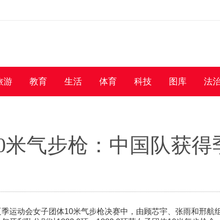
旅游
教育
生活
体育
科技
图库
法
0米气步枪：中国队获得
生夏季运动会女子团体10米气步枪决赛中，由顾芯宇、张雨和邢航