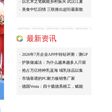
以艺术之笔赋能乡村振兴 武汉江夏
再登民族卫浴荣光榜，华艺卫浴荣获
美食中忆旧情 三联推出赵珩最新散
咖啡机行业单笔最大融资落地，咖爷
聚势河北，共赢增长|碧虎瓷砖邯郸
意式高定新地标落成！百捷莱新总部
普惠净水赛道创新标杆：朴源净水依
最新资讯
2026年7月企业API中转站评测：测GP
护肤做减法：为什么越来越多人只留
抢占万亿特种乳蓝海 域乳珍品以集
市场靠谱的PC耐力板销售厂家
德国Venta：四十载德系精工，赋能
再登民族卫浴荣光榜，华艺卫浴荣获
咖啡机行业单笔最大融资落地，咖爷
聚势河北，共赢增长|碧虎瓷砖邯郸
意式高定新地标落成！百捷莱新总部
摄