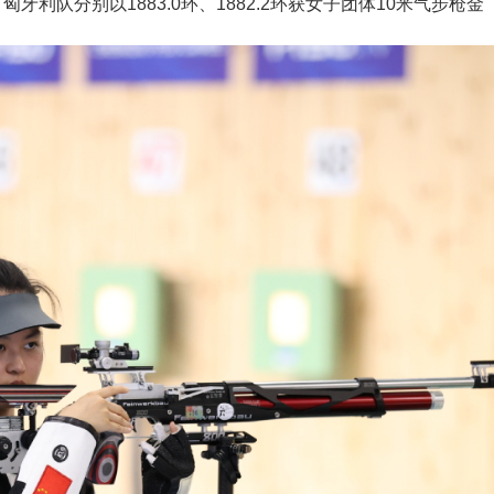
牙利队分别以1883.0环、1882.2环获女子团体10米气步枪金