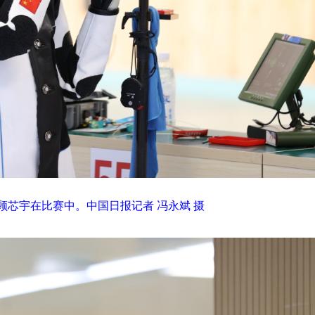
顾芯宇在比赛中。中国日报记者 冯永斌 摄