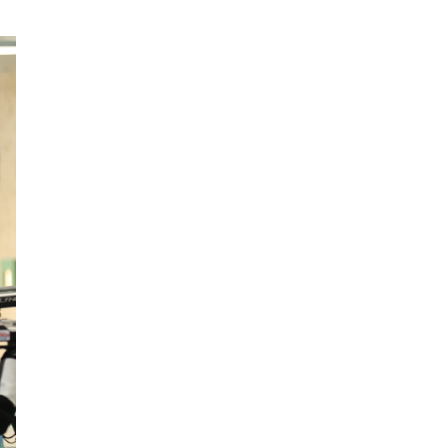
普惠净水赛道创新标杆：朴源净水依
2026年7月企业API中转站评测：测GP
护肤做减法：为什么越来越多人只留
抢占万亿特种乳蓝海 域乳珍品以集
市场靠谱的PC耐力板销售厂家